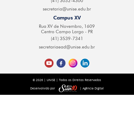
(41) 3032-4300
secretaria@
unise.edu.br
Campus XV
Rua XV de Novembro,
1609
Centro Campo
Largo - PR
(41) 3539-7341
secretariaead@
unise.edu.br
© 2026 | UNISE | Todos os Direitos Reservados
Desenvolvido por
| Agência Digital