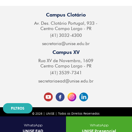
Campus Clotário
Av. Des. Clotário
Portugal, 933 -
Centro
Campo Largo - PR
(41) 3032-4300
secretaria@
unise.edu.br
Campus XV
Rua XV de Novembro,
1609
Centro Campo
Largo - PR
(41) 3539-7341
secretariaead@
unise.edu.br
FILTROS
© 2026 | UNISE | Todos os Direitos Reservados
Desenvolvido por
| Agência Digital
WhatsApp
WhatsApp
UNISE EAD
UNISE Presencial