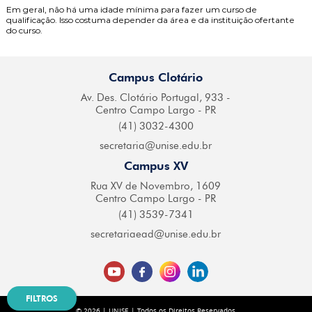
Em geral, não há uma idade mínima para fazer um curso de
qualificação. Isso costuma depender da área e da instituição ofertante
do curso.
Campus Clotário
Av. Des. Clotário
Portugal, 933 -
Centro
Campo Largo - PR
(41) 3032-4300
secretaria@
unise.edu.br
Campus XV
Rua XV de Novembro,
1609
Centro Campo
Largo - PR
(41) 3539-7341
secretariaead@
unise.edu.br
FILTROS
© 2026 | UNISE | Todos os Direitos Reservados