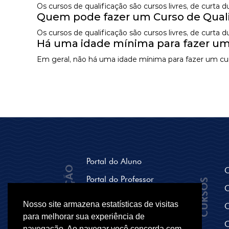
Os cursos de qualificação são cursos livres, de curta
Quem pode fazer um Curso de Quali
Os cursos de qualificação são cursos livres, de curta
Há uma idade mínima para fazer um
Em geral, não há uma idade mínima para fazer um curs
Portal do Aluno
NAVEGAÇÃO
C
Portal do Professor
CURSOS
C
Seja um polo Parceiro
Nosso site armazena estatísticas de visitas
C
Breve História
para melhorar sua experiência de
C
navegação. Ao navegar você concorda com