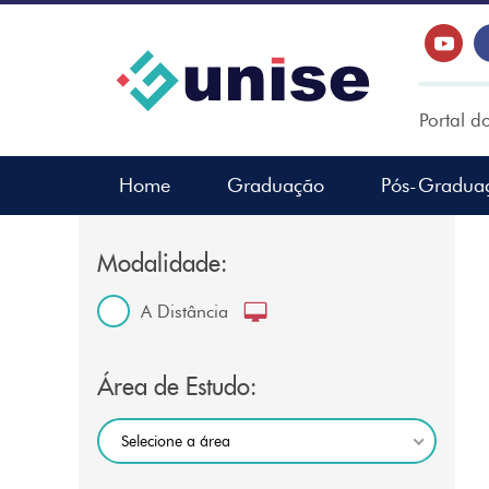
Portal d
Home
Graduação
Pós-Gradua
Modalidade:
A Distância
Área de Estudo:
Selecione a área