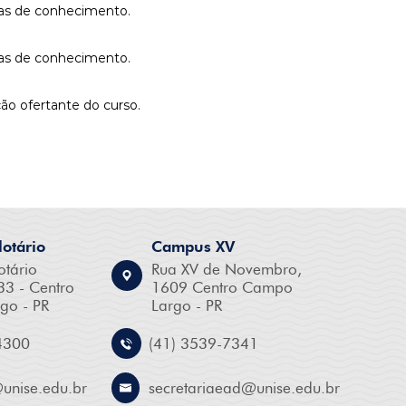
reas de conhecimento.
reas de conhecimento.
ão ofertante do curso.
otário
Campus XV
otário
Rua XV de Novembro,
33 - Centro
1609 Centro Campo
go - PR
Largo - PR
4300
(41) 3539-7341
@
unise.edu.br
secretariaead@
unise.edu.br