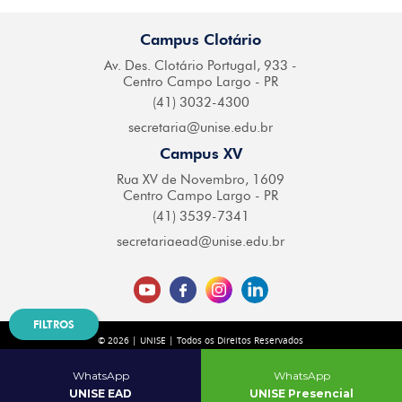
Campus Clotário
Av. Des. Clotário
Portugal, 933 -
Centro
Campo Largo - PR
(41) 3032-4300
secretaria@
unise.edu.br
Campus XV
Rua XV de Novembro,
1609
Centro Campo
Largo - PR
(41) 3539-7341
secretariaead@
unise.edu.br
FILTROS
© 2026 | UNISE | Todos os Direitos Reservados
Desenvolvido por
| Agência Digital
WhatsApp
WhatsApp
UNISE EAD
UNISE Presencial