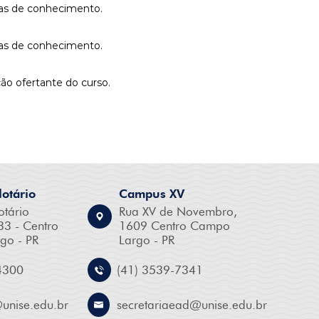
reas de conhecimento.
reas de conhecimento.
ão ofertante do curso.
otário
Campus XV
otário
Rua XV de Novembro,
33 - Centro
1609 Centro Campo
go - PR
Largo - PR
4300
(41) 3539-7341
@
unise.edu.br
secretariaead@
unise.edu.br