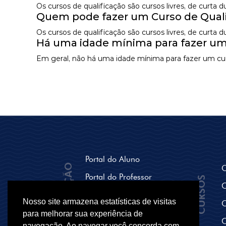
Os cursos de qualificação são cursos livres, de curta
Quem pode fazer um Curso de Quali
Os cursos de qualificação são cursos livres, de curta
Há uma idade mínima para fazer um
Em geral, não há uma idade mínima para fazer um curs
Portal do Aluno
NAVEGAÇÃO
C
Portal do Professor
CURSOS
C
Seja um polo Parceiro
Nosso site armazena estatísticas de visitas
C
Breve História
para melhorar sua experiência de
C
navegação. Ao navegar você concorda com