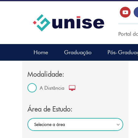
Portal d
Home
Graduação
Pós-Gradua
Modalidade:
A Distância
Área de Estudo:
Selecione a área