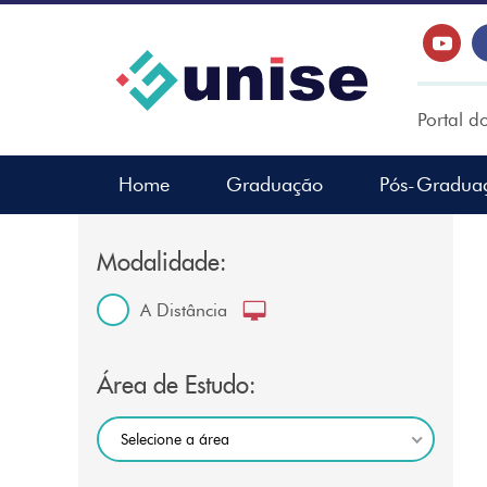
Portal d
Home
Graduação
Pós-Gradua
Modalidade:
A Distância
Área de Estudo:
Selecione a área