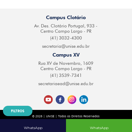
Campus Clotário
Av. Des. Clotário
Portugal, 933 -
Centro
Campo Largo - PR
(41) 3032-4300
secretaria@
unise.edu.br
Campus XV
Rua XV de Novembro,
1609
Centro Campo
Largo - PR
(41) 3539-7341
secretariaead@
unise.edu.br
FILTROS
© 2026 | UNISE | Todos os Direitos Reservados
Desenvolvido por
| Agência Digital
WhatsApp
WhatsApp