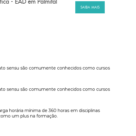
ica - EAD em Palmital
SAIBA MAIS
ão lato sensu são comumente conhecidos como cursos
ão lato sensu são comumente conhecidos como cursos
arga horária mínima de 360 horas em disciplinas
e como um plus na formação.