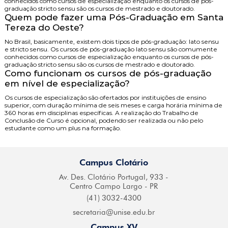
conhecidos como cursos de especialização enquanto os cursos de pós-
graduação stricto sensu são os cursos de mestrado e doutorado.
Quem pode fazer uma Pós-Graduação em Santa
Tereza do Oeste?
No Brasil, basicamente, existem dois tipos de pós-graduação: lato sensu
e stricto sensu. Os cursos de pós-graduação lato sensu são comumente
conhecidos como cursos de especialização enquanto os cursos de pós-
graduação stricto sensu são os cursos de mestrado e doutorado.
Como funcionam os cursos de pós-graduação
em nível de especialização?
Os cursos de especialização são ofertados por instituições de ensino
superior, com duração mínima de seis meses e carga horária mínima de
360 horas em disciplinas específicas. A realização do Trabalho de
Conclusão de Curso é opcional, podendo ser realizada ou não pelo
estudante como um plus na formação.
Campus Clotário
Av. Des. Clotário
Portugal, 933 -
Centro
Campo Largo - PR
(41) 3032-4300
secretaria@
unise.edu.br
Campus XV