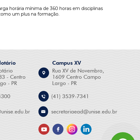
arga horária mínima de 360 horas em disciplinas
e como um plus na formação.
otário
Campus XV
otário
Rua XV de Novembro,
33 - Centro
1609 Centro Campo
go - PR
Largo - PR
4300
(41) 3539-7341
@
unise.edu.br
secretariaead@
unise.edu.br