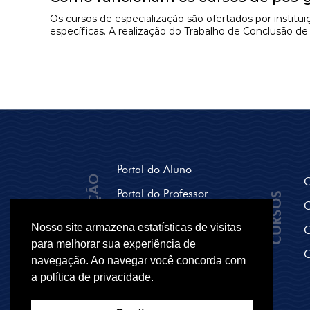
Os cursos de especialização são ofertados por instit
específicas. A realização do Trabalho de Conclusão d
Portal do Aluno
NAVEGAÇÃO
C
Portal do Professor
CURSOS
C
Seja um polo Parceiro
Nosso site armazena estatísticas de visitas
C
Breve História
para melhorar sua experiência de
C
navegação. Ao navegar você concorda com
Secretaria
a
política de privacidade
.