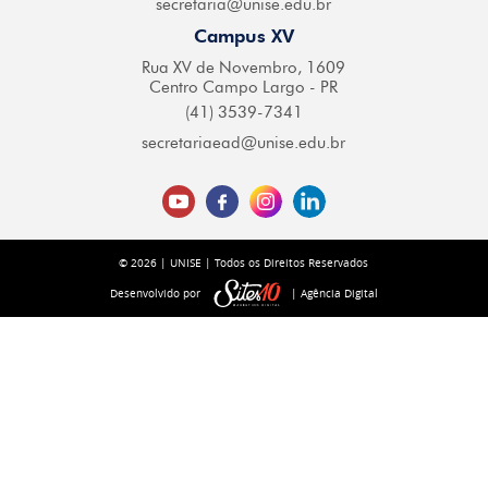
secretaria@
unise.edu.br
Campus XV
Rua XV de Novembro,
1609
Centro Campo
Largo - PR
(41) 3539-7341
secretariaead@
unise.edu.br
© 2026 | UNISE | Todos os Direitos Reservados
Desenvolvido por
| Agência Digital