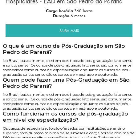
Hospitalares - EAD em São Pedro do Paraná
Carga horária
360 horas
Duração
6 meses
SAIBA MAIS
O que é um curso de Pós-Graduação em São
Pedro do Paraná?
No Brasil, basicamente, existem dois tipos de pós-graduação: lato sensu
e stricto sensu. Os cursos de pós-graduação lato sensu são comumente
conhecidos como cursos de especialização enquanto os cursos de pós-
graduação stricto sensu são os cursos de mestrado e doutorado.
Quem pode fazer uma Pós-Graduação em São
Pedro do Paraná?
No Brasil, basicamente, existem dois tipos de pós-graduação: lato sensu
e stricto sensu. Os cursos de pós-graduação lato sensu são comumente
conhecidos como cursos de especialização enquanto os cursos de pós-
graduação stricto sensu são os cursos de mestrado e doutorado.
Como funcionam os cursos de pós-graduação
em nível de especialização?
Os cursos de especialização são ofertados por instituições de ensino
superior, com duração mínima de seis meses e carga horária mínima de
360 horas em disciplinas específicas. A realização do Trabalho de