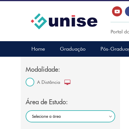
Portal d
Home
Graduação
Pós-Gradua
Modalidade:
A Distância
Área de Estudo:
Selecione a área