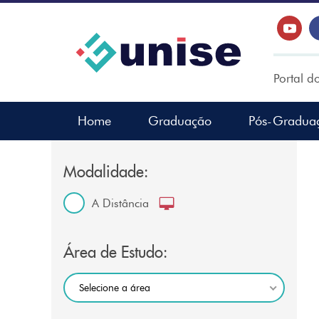
Portal d
Home
Graduação
Pós-Gradua
Modalidade:
A Distância
Área de Estudo:
Selecione a área