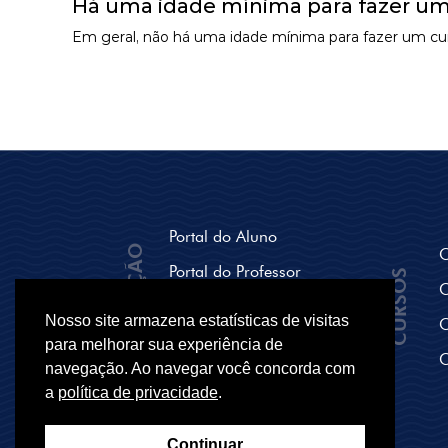
Há uma idade mínima para fazer um
Em geral, não há uma idade mínima para fazer um curs
Portal do Aluno
NAVEGAÇÃO
C
Portal do Professor
CURSOS
C
Seja um polo Parceiro
Nosso site armazena estatísticas de visitas
C
Breve História
para melhorar sua experiência de
C
navegação. Ao navegar você concorda com
Secretaria
a
política de privacidade
.
Continuar