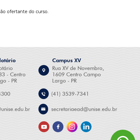
ão ofertante do curso.
otário
Campus XV
otário
Rua XV de Novembro,
33 - Centro
1609 Centro Campo
go - PR
Largo - PR
4300
(41) 3539-7341
@
unise.edu.br
secretariaead@
unise.edu.br