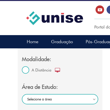
Portal d
Home
Graduação
Pós-Gradua
Modalidade:
A Distância
Área de Estudo:
Selecione a área