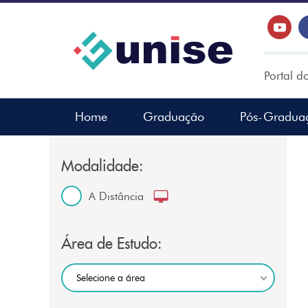
Portal d
Home
Graduação
Pós-Gradua
Modalidade:
A Distância
Área de Estudo:
Selecione a área