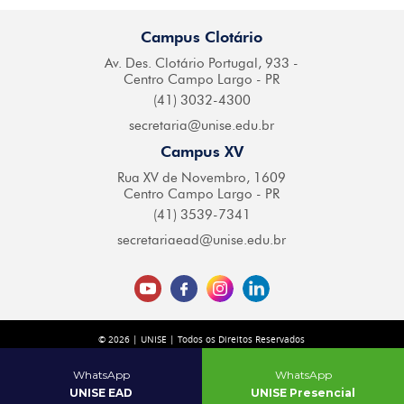
Campus Clotário
Av. Des. Clotário
Portugal, 933 -
Centro
Campo Largo - PR
(41) 3032-4300
secretaria@
unise.edu.br
Campus XV
Rua XV de Novembro,
1609
Centro Campo
Largo - PR
(41) 3539-7341
secretariaead@
unise.edu.br
© 2026 | UNISE | Todos os Direitos Reservados
Desenvolvido por
| Agência Digital
WhatsApp
WhatsApp
UNISE EAD
UNISE Presencial