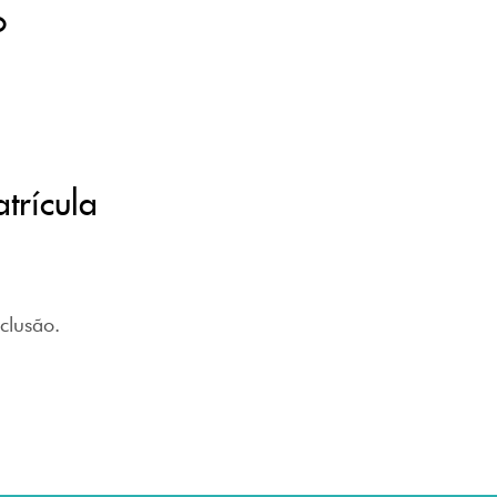
o
trícula
clusão.