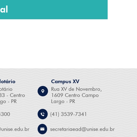
al
otário
Campus XV
otário
Rua XV de Novembro,
33 - Centro
1609 Centro Campo
go - PR
Largo - PR
4300
(41) 3539-7341
@
unise.edu.br
secretariaead@
unise.edu.br