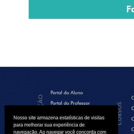
F
Portal do Aluno
NAVEGAÇÃO
C
Portal do Professor
CURSOS
C
Seja um polo Parceiro
Nosso site armazena estatísticas de visitas
C
Breve História
para melhorar sua experiência de
C
navegação. Ao navegar você concorda com