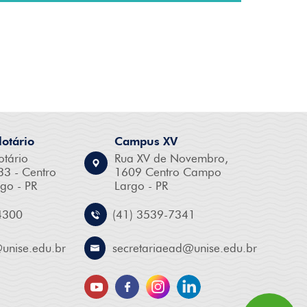
otário
Campus XV
otário
Rua XV de Novembro,
33 - Centro
1609 Centro Campo
go - PR
Largo - PR
4300
(41) 3539-7341
@
unise.edu.br
secretariaead@
unise.edu.br