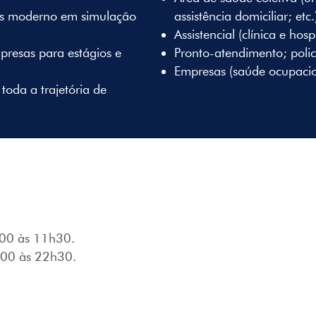
is moderno em simulação
assistência domiciliar; etc.
Assistencial (clínica e hos
resas para estágios e
Pronto-atendimento; polic
Empresas (saúde ocupacio
toda a trajetória de
h00 às 11h30.
00 às 22h30.