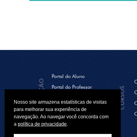
Portal do Aluno
NAVEGAÇÃO
C
Portal do Professor
CURSOS
C
Seja um polo Parceiro
Nosso site armazena estatísticas de visitas
C
Breve História
para melhorar sua experiência de
C
navegação. Ao navegar você concorda com
Secretaria
a
política de privacidade
.