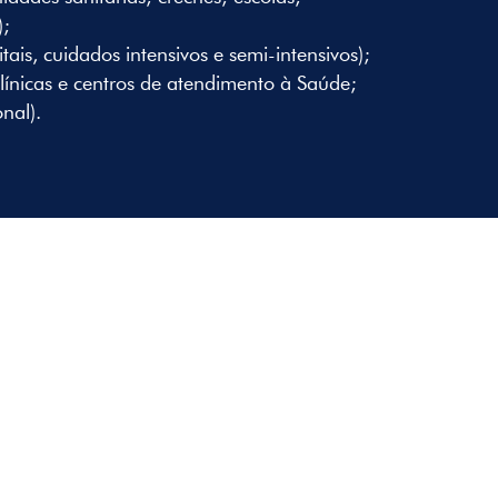
);
pitais, cuidados intensivos e semi-intensivos);
línicas e centros de atendimento à Saúde;
nal).