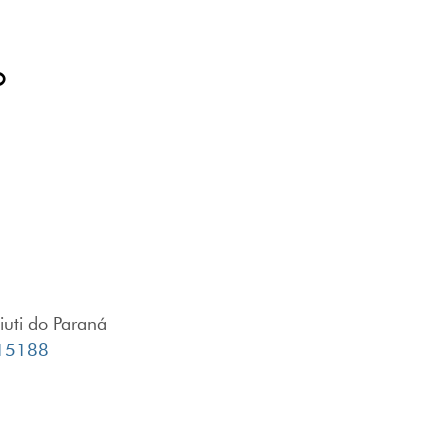
o
uti do Paraná
1115188