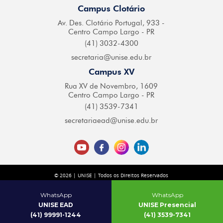
Campus Clotário
Av. Des. Clotário
Portugal, 933 -
Centro
Campo Largo - PR
(41) 3032-4300
secretaria@
unise.edu.br
Campus XV
Rua XV de Novembro,
1609
Centro Campo
Largo - PR
(41) 3539-7341
secretariaead@
unise.edu.br
© 2026 | UNISE | Todos os Direitos Reservados
Desenvolvido por
| Agência Digital
WhatsApp
WhatsApp
UNISE EAD
UNISE Presencial
(41) 99991-1244
(41) 3539-7341